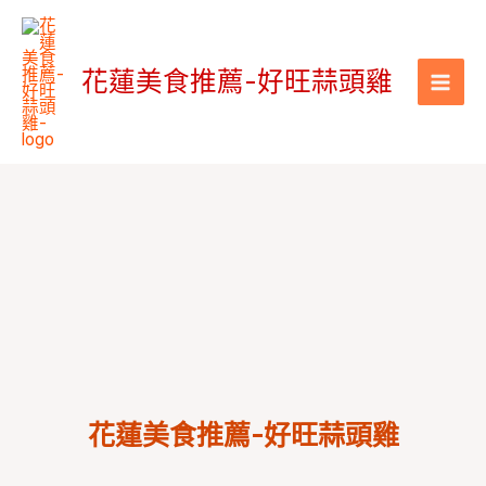
跳
搜
至
尋
主
花蓮美食推薦-好旺蒜頭雞
要
內
容
花蓮美食推薦-好旺蒜頭雞